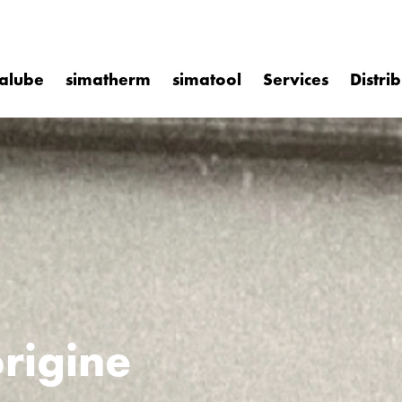
alube
simatherm
simatool
Services
Distri
origine