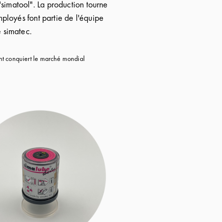
"simatool". La production tourne
ployés font partie de l'équipe
e simatec.
ant conquiert le marché mondial