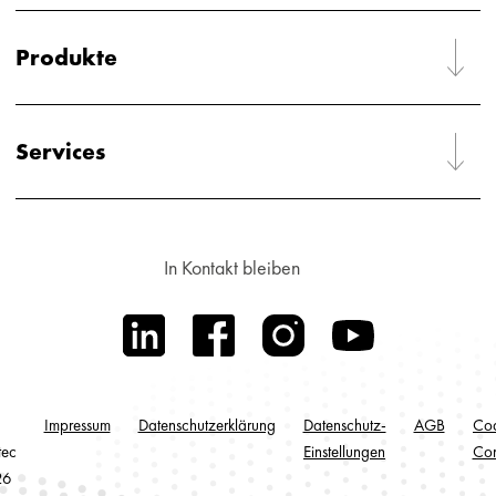
Produkte
Services
In Kontakt bleiben
Impressum
Datenschutzerklärung
Datenschutz-
AGB
Cod
tec
Einstellungen
Con
26