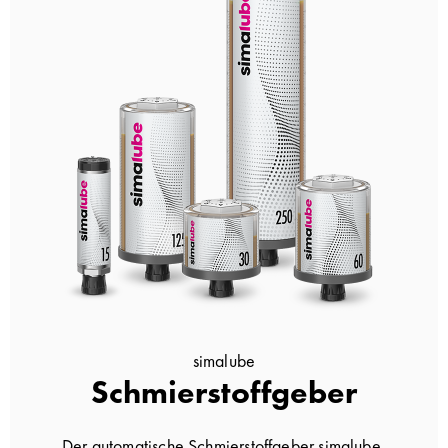
simalube
Schmierstoffgeber
Der automatische Schmierstoffgeber simalube,