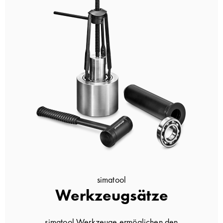
simatool
Werkzeugsätze
simatool Werkzeuge ermöglichen den