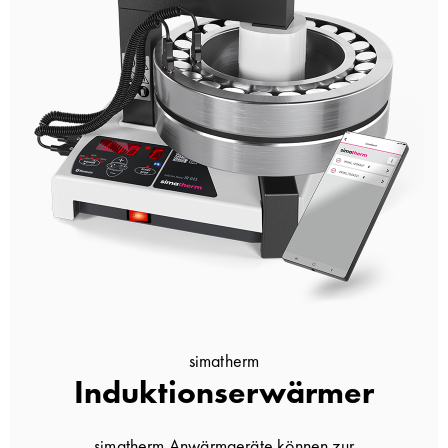
simatherm
Induktionserwärmer
simatherm Anwärmgeräte können zur