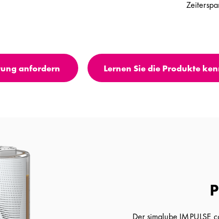
Zeiterspar
tung anfordern
Lernen Sie die Produkte ke
P
Der simalube IMPULSE con