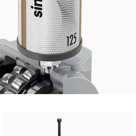
rkste und am besten verbundene Induktionsheizer seiner
 Produkt