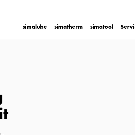
simalube
simatherm
simatool
Servi
Leich
Intel