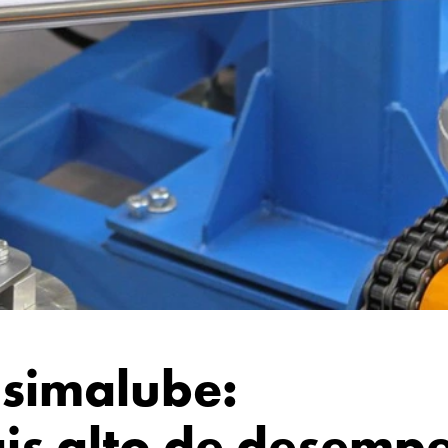
 simalube:
is alto de desemp