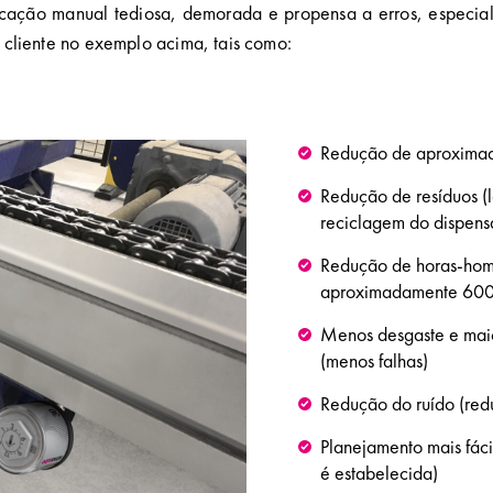
ificação manual tediosa, demorada e propensa a erros, especi
o cliente no exemplo acima, tais como:
Redução de aproximad
Redução de resíduos (l
reciclagem do dispens
Redução de horas-hom
aproximadamente 600h
Menos desgaste e maior
(menos falhas)
Redução do ruído (redu
Planejamento mais fáci
é estabelecida)