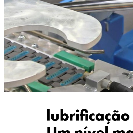
lubrificação
Um nível ma