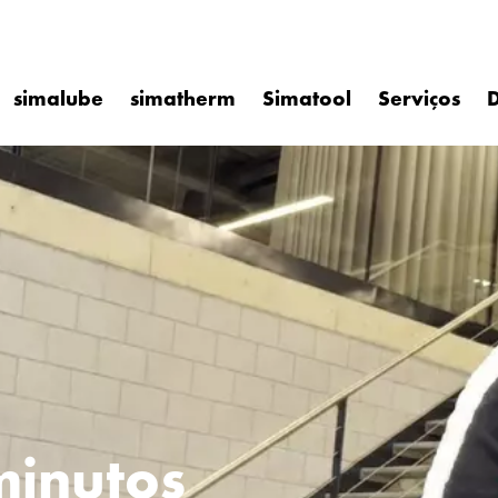
simalube
simatherm
Simatool
Serviços
D
minutos