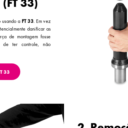
(FT 33)
o usando a
FT 33
. Em vez
encialmente danificar as
orça de montagem fosse
se de ter controle, não
T 33
2. Remoç