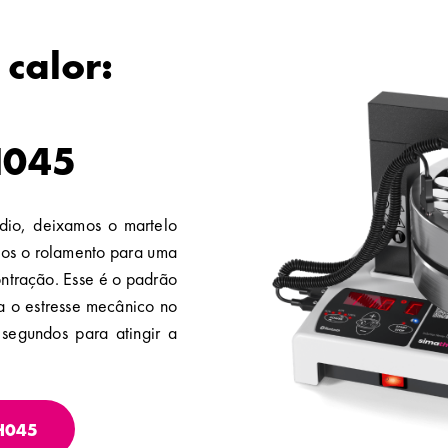
 calor:
H045
dio, deixamos o martelo
os o rolamento para uma
ontração. Esse é o padrão
a o estresse mecânico no
segundos para atingir a
IH045