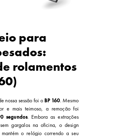
eio para
pesados:
de rolamentos
60)
e nossa sessão foi o
BP 160
. Mesmo
r e mais teimoso, a remoção foi
0 segundos
. Embora as extrações
sem gargalos na oficina, o design
mantém o relógio correndo a seu