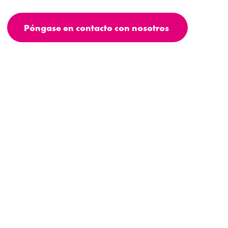
Póngase en contacto con nosotros
simatec ag
Stadthof 2
CH-3380 Wangen a. Aare, Switzerland
Teléfono +41 32 636 50 00
welcome@simatec.com