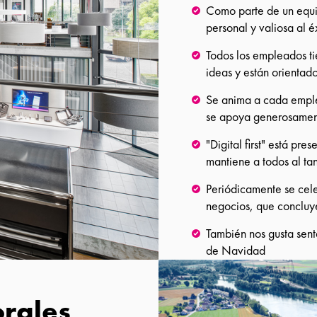
Como parte de un equi
personal y valiosa al 
Todos los empleados t
ideas y están orientado
Se anima a cada emplea
se apoya generosament
"Digital first" está pr
mantiene a todos al ta
Periódicamente se cele
negocios, que concluye
También nos gusta senta
de Navidad
orales