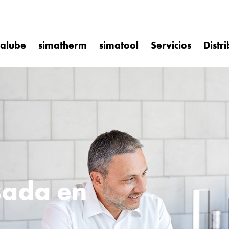
malube
simatherm
simatool
Servicios
Distr
sada en