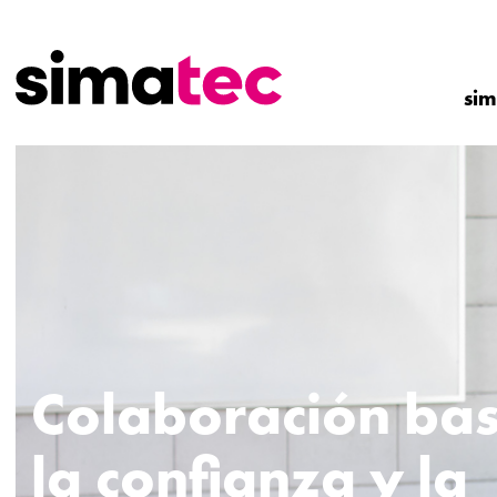
si
Colaboración ba
la confianza y la