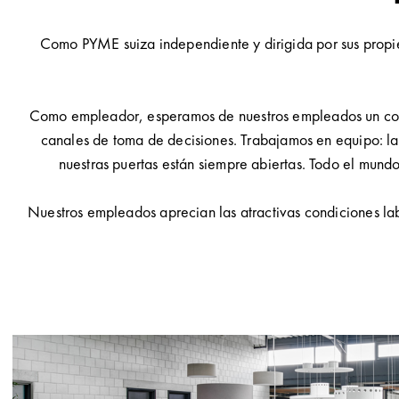
Como PYME suiza independiente y dirigida por sus propie
Como empleador, esperamos de nuestros empleados un comp
canales de toma de decisiones. Trabajamos en equipo: la 
nuestras puertas están siempre abiertas. Todo el mund
Nuestros empleados aprecian las atractivas condiciones la