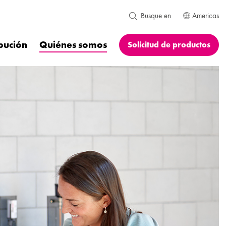
Americas
Busque en
ibución
Quiénes somos
Solicitud de productos