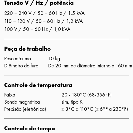
Tensão V / Hz / potência
220 – 240 V / 50 – 60 Hz / 1,5 kVA
110 – 120 V / 50 – 60 Hz / 1,2 kVA
100 V / 50 – 60 Hz / 1,0 kVA
Peça de trabalho
Peso máximo
10 kg
Diâmetro do furo
De 20 mm de diâmetro interno a 160 mm 
Controle de temperatura
Faixa
20 - 180°C (68-356°F)
Sonda magnética
sim, tipo K
Precisão (eletrônica)
± 3°C a 110°C (± 6°F a 230°F)
Controle de tempo