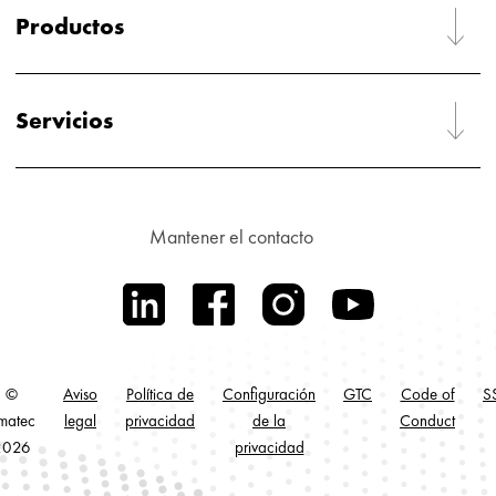
Productos
Servicios
Mantener el contacto
©
Aviso
Política de
Configuración
GTC
Code of
S
imatec
legal
privacidad
de la
Conduct
2026
privacidad