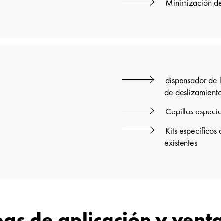
Minimización de
dispensador de 
de deslizamient
Cepillos especia
Kits específicos
existentes
as de aplicación y vent