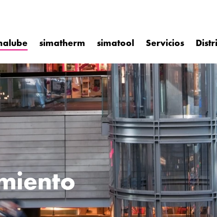
malube
simatherm
simatool
Servicios
Distr
miento