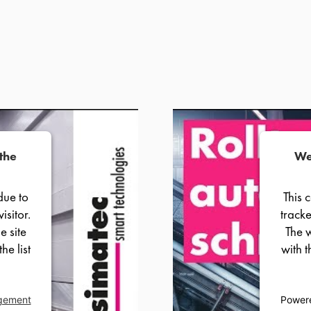
the
We
due to
This 
isitor.
tracke
e site
The w
he list
with t
gement
Power