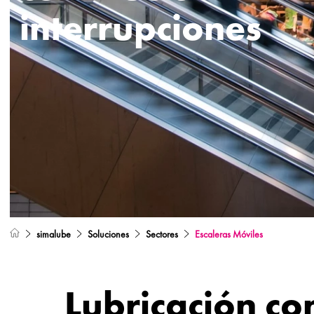
interrupciones
simalube
Soluciones
Sectores
Escaleras Móviles
Lubricación co