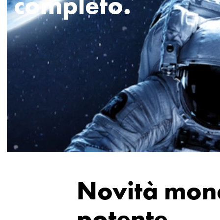
completo.
Novità mond
potente