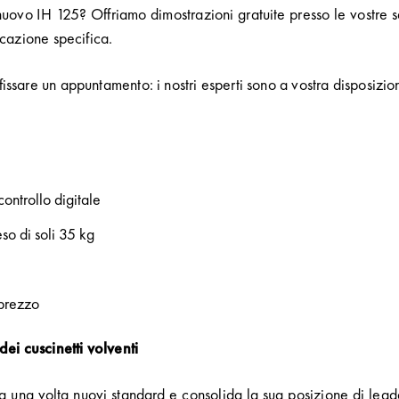
uovo IH 125? Offriamo dimostrazioni gratuite presso le vostre se
licazione specifica.
fissare un appuntamento: i nostri esperti sono a vostra disposizio
ontrollo digitale
o di soli 35 kg
-prezzo
ei cuscinetti volventi
ra una volta nuovi standard e consolida la sua posizione di lea