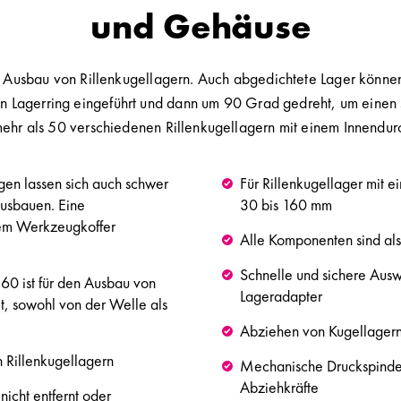
und Gehäuse
n Ausbau von Rillenkugellagern. Auch abgedichtete Lager könn
 Lagerring eingeführt und dann um 90 Grad gedreht, um einen 
ehr als 50 verschiedenen Rillenkugellagern mit einem Innendu
gen lassen sich auch schwer
Für Rillenkugellager mit 
ausbauen. Eine
30 bis 160 mm
dem Werkzeugkoffer
Alle Komponenten sind als E
Schnelle und sichere Ausw
0 ist für den Ausbau von
Lageradapter
t, sowohl von der Welle als
Abziehen von Kugellager
n Rillenkugellagern
Mechanische Druckspindel
Abziehkräfte
icht entfernt oder