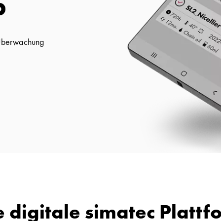
p
e Überwachung
e digitale simatec Plattf